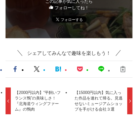
この記事が気に入ったら
フォローしてね！
シェアしてみんなで趣味を楽しもう！
【2000円以内】“平飼いフ
【15000円以内】気に入っ
ランス鴨”の美味しさ！
た作品を連れて帰る。見逃
『北海道ウィングファー
せないミュージアムショッ
ム』の鴨肉
プを手がける会社３選