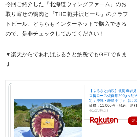
今回ご紹介した『北海道ウィングファーム』のお
取り寄せの鴨肉と『THE 軽井沢ビール』のクラフ
トビール。どちらもインターネットで購入できる
ので、是非チェックしてみてください！
▼楽天からであればふるさと納税でもGETできま
す
【ふるさと納税】北海道岩見
ス鴨ロース焼肉用200g＜配
定：沖縄・離島不可＞【550
価格：11,000円（税込、送料
4/1/25時点)
楽