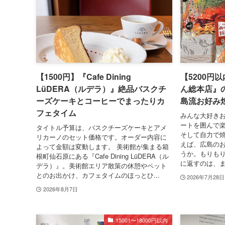
【1500円】『Cafe Dining
【5200円
LüDERA（ルデラ）』絶品バスクチ
ん総本店』
ーズケーキとコーヒーでまったりカ
島流お好み
フェタイム
みんな大好き
ートを囲んで
タイトル予算は、バスクチーズケーキとアメ
そして自力で
リカーノのセット価格です。オーダー内容に
えば、広島の
よって金額は変動します。 美術館が集まる箱
うか。もりも
根町仙石原にある『Cafe Dining LüDERA（ル
に返すのは、ま
デラ）』。美術館エリア散策の休憩やペット
とのお出かけ、カフェタイムのほっとひ...
2026年7月28日
2026年8月7日
15001〜18000円以内