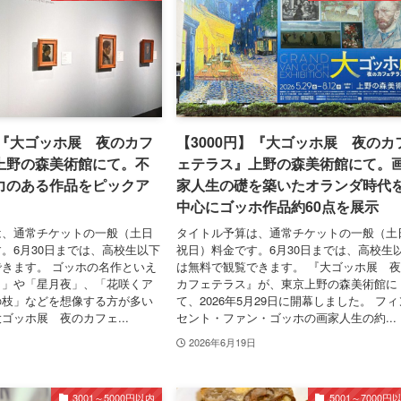
】『大ゴッホ展 夜のカフ
【3000円】『大ゴッホ展 夜のカ
上野の森美術館にて。不
ェテラス』上野の森美術館にて。
力のある作品をピックア
家人生の礎を築いたオランダ時代
中心にゴッホ作品約60点を展示
は、通常チケットの一般（土日
タイトル予算は、通常チケットの一般（土
。6月30日までは、高校生以下
祝日）料金です。6月30日までは、高校生
きます。 ゴッホの名作といえ
は無料で観覧できます。 『大ゴッホ展 
り」や「星月夜」、「花咲くア
カフェテラス』が、東京上野の森美術館に
の枝」などを想像する方が多い
て、2026年5月29日に開幕しました。 フィ
ゴッホ展 夜のカフェ...
セント・ファン・ゴッホの画家人生の約...
2026年6月19日
3001～5000円以内
5001～7000円