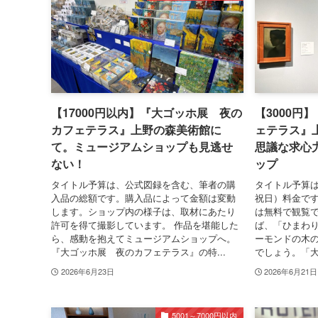
【17000円以内】『大ゴッホ展 夜の
【3000円
カフェテラス』上野の森美術館に
ェテラス』
て。ミュージアムショップも見逃せ
思議な求心
ない！
ップ
タイトル予算は、公式図録を含む、筆者の購
タイトル予算
入品の総額です。購入品によって金額は変動
祝日）料金です
します。ショップ内の様子は、取材にあたり
は無料で観覧で
許可を得て撮影しています。 作品を堪能した
ば、「ひまわ
ら、感動を抱えてミュージアムショップへ。
ーモンドの木
『大ゴッホ展 夜のカフェテラス』の特...
でしょう。「大
2026年6月23日
2026年6月21日
5001～7000円以内