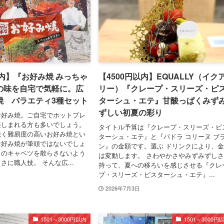
以内】『お好み焼 みっちゃ
【4500円以内】EQUALLY（イク
の味を自宅で気軽に。広
リー）『クレープ・スリーズ・ピ
焼 バラエティ3種セット
ターシュ・エテ』甘酸っぱくみず
ずしい初夏の彩り
お好み焼。ご自宅でホットプレ
楽しまれる方も多いでしょう。
タイトル予算は『クレープ・スリーズ・ピ
焼く難易度の高いお好み焼とい
ターシュ・エテ』と『パドラ コリーヌ ブ
お好み焼が筆頭ではないでしょ
ン』の金額です。選ぶ ドリンクにより、
りのキャベツを散らさないよう
は変動します。 さわやかさやみずみずし
さに職人技。 そんな広...
持って、夏への移ろいを感じさせる『クレ
プ・スリーズ・ピスターシュ・エテ』...
2026年7月3日
1501～3000円以内
1501～3000円