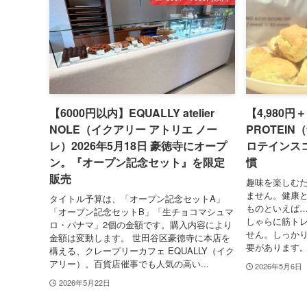
【6000円以内】EQUALLY atelier
【4,980円
NOLE（イクアリー アトリエ ノー
PROTEI
レ）2026年5月18日 豪徳寺にオープ
ロテインス
ン。『オープン記念セット』を限定
慣
販売
趣味を楽しむ
ません。健康
タイトル予算は、「オープン記念セットA」
ものといえば…
「オープン記念セットB」「生チョコマシュマ
しゃらに筋ト
ロ・パナマ」2個の金額です。購入内容により
せん。しっか
金額は変動します。 世田谷区豪徳寺に本店を
要があります。
構える、クレープリーカフェ EQUALLY（イク
アリー）。百貨店催事でも人気の高い...
2026年5月6日
2026年5月22日