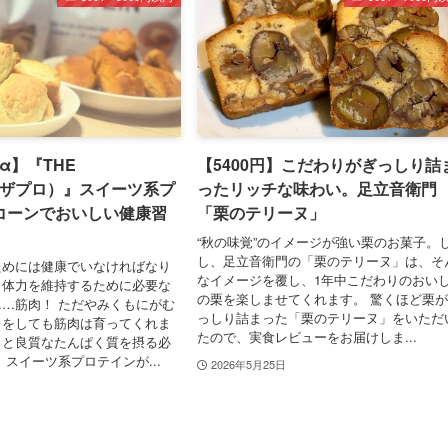
＋α】『THE
【5400円】こだわりがぎっしり詰
N（ザプロ）』スイーツ系プ
ったリッチな味わい。足立音衛門
コーンでおいしい健康習
「栗のテリーヌ」
“秋の味覚”のイメージが強い栗のお菓子。
し、足立音衛門の「栗のテリーヌ」は、そ
ためには健康でいなければなり
なイメージを覆し、1年中こだわりのおい
と体力を維持するために必要な
の栗を楽しませてくれます。 驚くほど栗
…筋肉！ ただやみくもにがむ
っしり詰まった「栗のテリーヌ」をいただ
レをしても筋肉は育ってくれま
たので、実食レビューをお届けしま...
りと良質なたんぱく質を摂る必
 スイーツ系プロテインが...
2026年5月25日