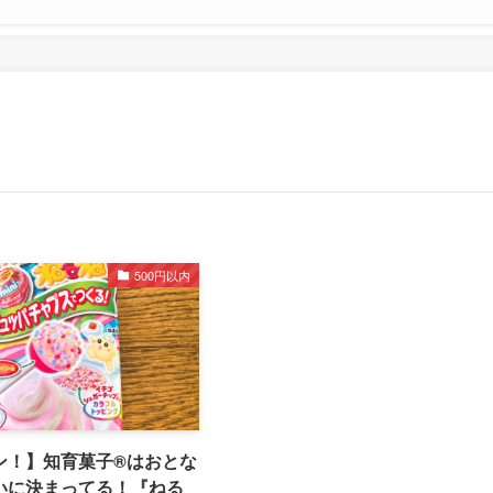
500円以内
ン！】知育菓子®はおとな
いに決まってる！『ねる