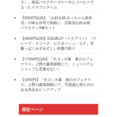
ラ）』絶品バスクチーズケーキとコーヒーで
まったりカフェタイム
【5200円以内】『お好み焼 みっちゃん総本
店』の味を自宅で気軽に。広島流お好み焼
バラエティ3種セット
【4500円以内】EQUALLY（イクアリー）『ク
レープ・スリーズ・ピスターシュ・エテ』甘
酸っぱくみずみずしい初夏の彩り
【17000円以内】『大ゴッホ展 夜のカフェ
テラス』上野の森美術館にて。ミュージアム
ショップも見逃せない！
【3000円】『大ゴッホ展 夜のカフェテラ
ス』上野の森美術館にて。不思議な求心力の
ある作品をピックアップ
固定ページ