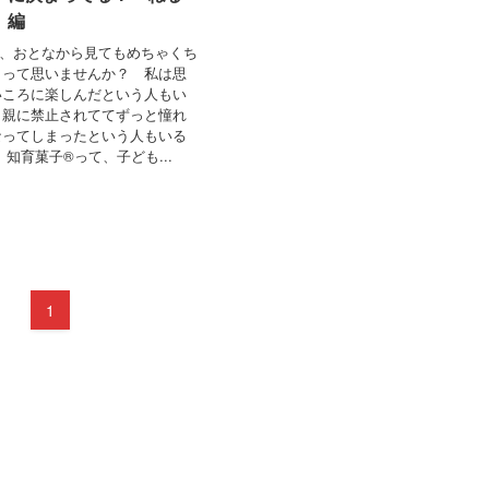
』編
て、おとなから見てもめちゃくち
 って思いませんか？ 私は思
いころに楽しんだという人もい
、親に禁止されててずっと憧れ
なってしまったという人もいる
 知育菓子®って、子ども...
1