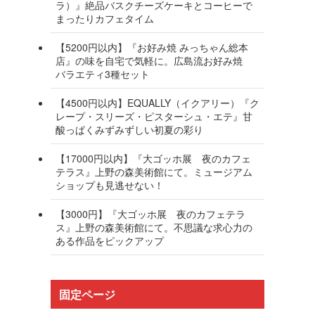
ラ）』絶品バスクチーズケーキとコーヒーで
まったりカフェタイム
【5200円以内】『お好み焼 みっちゃん総本
店』の味を自宅で気軽に。広島流お好み焼
バラエティ3種セット
【4500円以内】EQUALLY（イクアリー）『ク
レープ・スリーズ・ピスターシュ・エテ』甘
酸っぱくみずみずしい初夏の彩り
【17000円以内】『大ゴッホ展 夜のカフェ
テラス』上野の森美術館にて。ミュージアム
ショップも見逃せない！
【3000円】『大ゴッホ展 夜のカフェテラ
ス』上野の森美術館にて。不思議な求心力の
ある作品をピックアップ
固定ページ