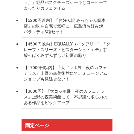
ラ）』絶品バスクチーズケーキとコーヒーで
まったりカフェタイム
【5200円以内】『お好み焼 みっちゃん総本
店』の味を自宅で気軽に。広島流お好み焼
バラエティ3種セット
【4500円以内】EQUALLY（イクアリー）『ク
レープ・スリーズ・ピスターシュ・エテ』甘
酸っぱくみずみずしい初夏の彩り
【17000円以内】『大ゴッホ展 夜のカフェ
テラス』上野の森美術館にて。ミュージアム
ショップも見逃せない！
【3000円】『大ゴッホ展 夜のカフェテラ
ス』上野の森美術館にて。不思議な求心力の
ある作品をピックアップ
固定ページ