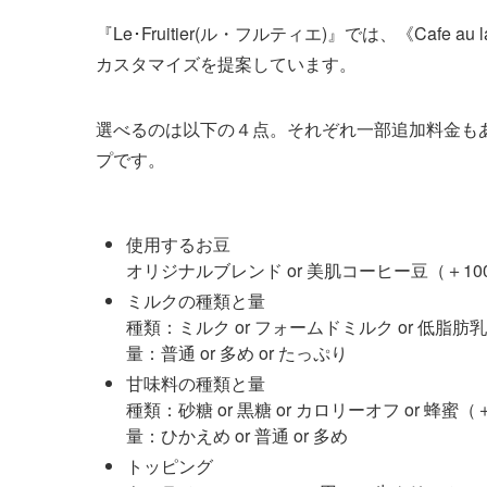
『Le･Fruitier(ル・フルティエ)』では、《Cafe
カスタマイズを提案しています。
選べるのは以下の４点。それぞれ一部追加料金も
プです。
使用するお豆
オリジナルブレンド or 美肌コーヒー豆（＋10
ミルクの種類と量
種類：ミルク or フォームドミルク or 低脂肪乳 
量：普通 or 多め or たっぷり
甘味料の種類と量
種類：砂糖 or 黒糖 or カロリーオフ or 蜂蜜（
量：ひかえめ or 普通 or 多め
トッピング