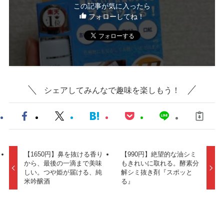
この記事が気に入ったら
フォローしてね！
シェアしてみんなで趣味を楽しもう！
【1650円】鼻を抜ける香り
【990円】絶望的な油シミ
から、最後の一滴まで美味
もきれいに取れる。酵素分
しい。つや姫が届ける、純
解シミ抜き剤『スポッと
米吟醸酒
る』