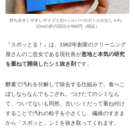
持ち歩きしやすいサイズと白×シルバーのボトルがおしゃれ。
10mlの約72回分が990円（税込）
『スポッとる！』は、1962年創業のクリーニング
屋さんのご息女である現社長が
意地と本気の研究
を重ねて開発したシミ抜き剤
です。
酵素で汚れを分解して除去する仕組みで、食べこ
ぼしならなんでもござれ。つけたてのシミなん
て、ついてないも同然。古いシミだって重ね付け
することで汚れの粒子を小さくし、繊維のすきま
から「スポッと」シミを抜き取ってくれます。