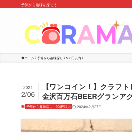
予算から趣味を探そう！
ホーム
予算から趣味探し
500円以内
【ワンコイン！】クラフト
2024
2/06
金沢百万石BEERグランア
予算から趣味探し
500円以内
2024年2月27日